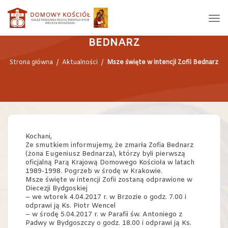
MSZE ŚWIĘTE W INTENCJI ZOFII
BEDNARZ
Strona główna
/
Aktualności
/
Msze święte w intencji Zofii Bednarz
Kochani,
Ze smutkiem informujemy, że zmarła Zofia Bednarz
(żona Eugeniusz Bednarza), którzy byli pierwszą
oficjalną Parą Krajową Domowego Kościoła w latach
1989-1998. Pogrzeb w środę w Krakowie.
Msze święte w intencji Zofii zostaną odprawione w
Diecezji Bydgoskiej
– we wtorek 4.04.2017 r. w Brzozie o godz. 7.00 i
odprawi ją Ks. Piotr Wencel
– w środę 5.04.2017 r. w Parafii św. Antoniego z
Padwy w Bydgoszczy o godz. 18.00 i odprawi ją Ks.