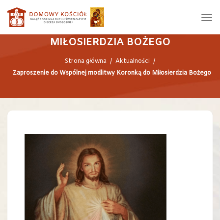
ZAPROSZENIE DO WSPÓLNEJ
MODLITWY KORONKĄ DO
MIŁOSIERDZIA BOŻEGO
Strona główna
/
Aktualności
/
Zaproszenie do Wspólnej modlitwy Koronką do Miłosierdzia Bożego