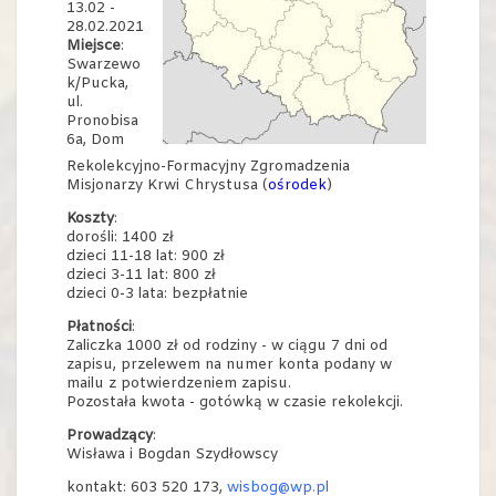
13.02 -
28.02.2021
Miejsce
:
Swarzewo
k/Pucka,
ul.
Pronobisa
6a, Dom
Rekolekcyjno-Formacyjny Zgromadzenia
Misjonarzy Krwi Chrystusa (
ośrodek
)
Koszty
:
dorośli: 1400 zł
dzieci 11-18 lat: 900 zł
dzieci 3-11 lat: 800 zł
dzieci 0-3 lata: bezpłatnie
Płatności
:
Zaliczka 1000 zł od rodziny - w ciągu 7 dni od
zapisu, przelewem na numer konta podany w
mailu z potwierdzeniem zapisu.
Pozostała kwota - gotówką w czasie rekolekcji.
Prowadzący
:
Wisława i Bogdan Szydłowscy
kontakt: 603 520 173,
wisbog@wp.pl