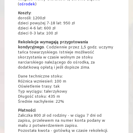
(
ośrodek
)
Koszty
:
dorośli: 1200zł
dzieci powyżej 7-18 lat: 950 zł
dzieci 4-6 lat: 600 zł
dzieci 0-3 lata: 100 zł
Rekolekcje wymagają przygotowania
kondycyjnego
. Codziennie przez 1,5 godz. uczymy
tańca towarzyskiego. Istnieje możliwość
skorzystania w czasie wolnym ze stoku
narciarskiego należącego do ośrodka, za
dodatkową opłatą i jeśli dopisze zima.
Dane techniczne stoku:
Różnica wzniesień: 100 m
Oświetlenie trasy: tak
Typ wyciągu: talerzykowy
Długość stoku: 435 m
Średnie nachylenie: 22%
Płatności
:
Zaliczka 800 zł od rodziny - w ciągu 7 dni od
zapisu, przelewem na numer konta podany w
mailu z potwierdzeniem zapisu.
Pozostała kwota - gotówką w czasie rekolekcji.