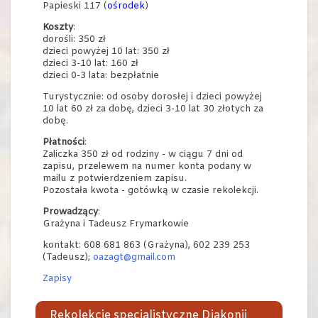
Papieski 117 (
ośrodek
)
Koszty
:
dorośli: 350 zł
dzieci powyżej 10 lat: 350 zł
dzieci 3-10 lat: 160 zł
dzieci 0-3 lata: bezpłatnie
Turystycznie: od osoby dorosłej i dzieci powyżej
10 lat 60 zł za dobę, dzieci 3-10 lat 30 złotych za
dobę.
Płatności
:
Zaliczka 350 zł od rodziny - w ciągu 7 dni od
zapisu, przelewem na numer konta podany w
mailu z potwierdzeniem zapisu.
Pozostała kwota - gotówką w czasie rekolekcji.
Prowadzący
:
Grażyna i Tadeusz Frymarkowie
kontakt: 608 681 863 (Grażyna), 602 239 253
(Tadeusz);
oazagt@gmail.com
Zapisy
Rekolekcje specjalistyczne Diakonii