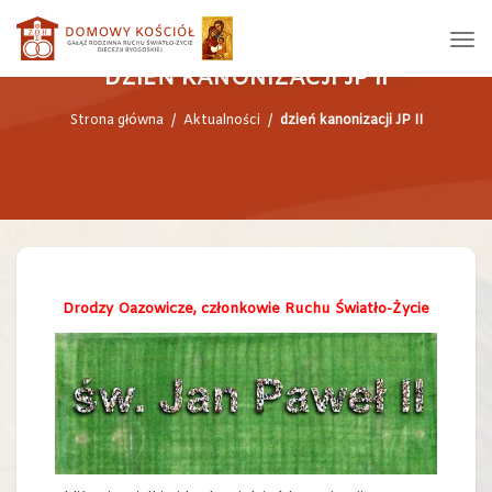
DZIEŃ KANONIZACJI JP II
Strona główna
/
Aktualności
/
dzień kanonizacji JP II
Drodzy Oazowicze, członkowie Ruchu Światło-Życie