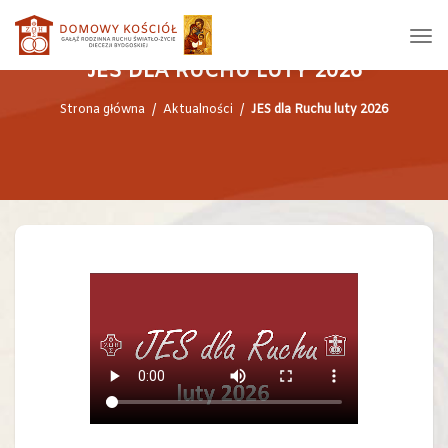
JES DLA RUCHU LUTY 2026
Strona główna
/
Aktualności
/
JES dla Ruchu luty 2026