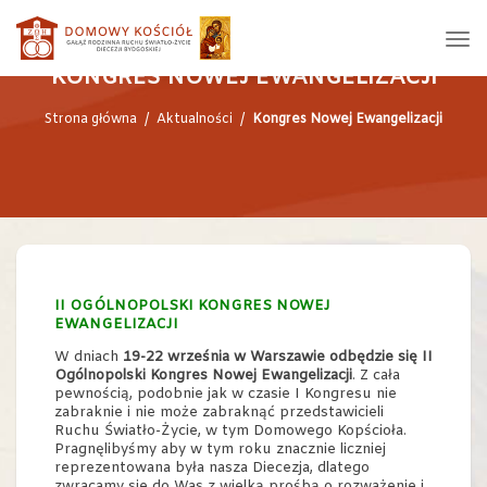
KONGRES NOWEJ EWANGELIZACJI
Strona główna
/
Aktualności
/
Kongres Nowej Ewangelizacji
II OGÓLNOPOLSKI KONGRES NOWEJ
EWANGELIZACJI
W dniach
19-22 września w Warszawie odbędzie się II
Ogólnopolski Kongres Nowej Ewangelizacji
. Z cała
pewnością, podobnie jak w czasie I Kongresu nie
zabraknie i nie może zabraknąć przedstawicieli
Ruchu Światło-Życie, w tym Domowego Kopścioła.
Pragnęlibyśmy aby w tym roku znacznie liczniej
reprezentowana była nasza Diecezja, dlatego
zwracamy sie do Was z wielką prośbą o rozważenie i