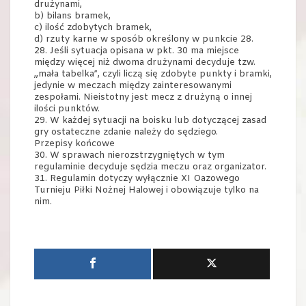
drużynami,
b) bilans bramek,
c) ilość zdobytych bramek,
d) rzuty karne w sposób określony w punkcie 28.
28. Jeśli sytuacja opisana w pkt. 30 ma miejsce
między więcej niż dwoma drużynami decyduje tzw.
„mała tabelka”, czyli liczą się zdobyte punkty i bramki,
jedynie w meczach między zainteresowanymi
zespołami. Nieistotny jest mecz z drużyną o innej
ilości punktów.
29. W każdej sytuacji na boisku lub dotyczącej zasad
gry ostateczne zdanie należy do sędziego.
Przepisy końcowe
30. W sprawach nierozstrzygniętych w tym
regulaminie decyduje sędzia meczu oraz organizator.
31. Regulamin dotyczy wyłącznie XI Oazowego
Turnieju Piłki Nożnej Halowej i obowiązuje tylko na
nim.