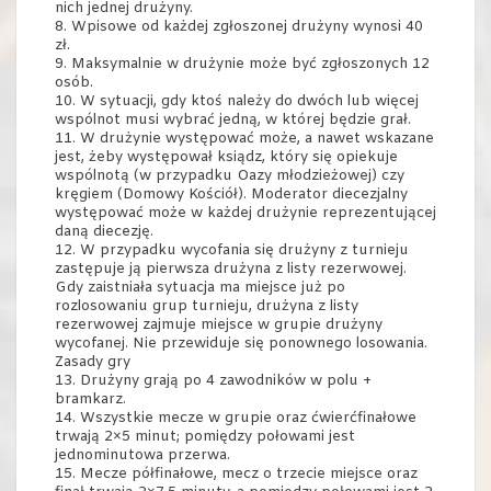
nich jednej drużyny.
8. Wpisowe od każdej zgłoszonej drużyny wynosi 40
zł.
9. Maksymalnie w drużynie może być zgłoszonych 12
osób.
10. W sytuacji, gdy ktoś należy do dwóch lub więcej
wspólnot musi wybrać jedną, w której będzie grał.
11. W drużynie występować może, a nawet wskazane
jest, żeby występował ksiądz, który się opiekuje
wspólnotą (w przypadku Oazy młodzieżowej) czy
kręgiem (Domowy Kościół). Moderator diecezjalny
występować może w każdej drużynie reprezentującej
daną diecezję.
12. W przypadku wycofania się drużyny z turnieju
zastępuje ją pierwsza drużyna z listy rezerwowej.
Gdy zaistniała sytuacja ma miejsce już po
rozlosowaniu grup turnieju, drużyna z listy
rezerwowej zajmuje miejsce w grupie drużyny
wycofanej. Nie przewiduje się ponownego losowania.
Zasady gry
13. Drużyny grają po 4 zawodników w polu +
bramkarz.
14. Wszystkie mecze w grupie oraz ćwierćfinałowe
trwają 2×5 minut; pomiędzy połowami jest
jednominutowa przerwa.
15. Mecze półfinałowe, mecz o trzecie miejsce oraz