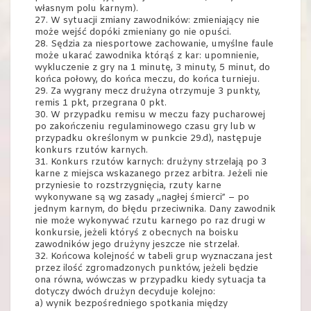
własnym polu karnym).
27. W sytuacji zmiany zawodników: zmieniający nie
może wejść dopóki zmieniany go nie opuści.
28. Sędzia za niesportowe zachowanie, umyślne faule
może ukarać zawodnika którąś z kar: upomnienie,
wykluczenie z gry na 1 minutę, 3 minuty, 5 minut, do
końca połowy, do końca meczu, do końca turnieju.
29. Za wygrany mecz drużyna otrzymuje 3 punkty,
remis 1 pkt, przegrana 0 pkt.
30. W przypadku remisu w meczu fazy pucharowej
po zakończeniu regulaminowego czasu gry lub w
przypadku określonym w punkcie 29.d), następuje
konkurs rzutów karnych.
31. Konkurs rzutów karnych: drużyny strzelają po 3
karne z miejsca wskazanego przez arbitra. Jeżeli nie
przyniesie to rozstrzygnięcia, rzuty karne
wykonywane są wg zasady „nagłej śmierci” – po
jednym karnym, do błędu przeciwnika. Dany zawodnik
nie może wykonywać rzutu karnego po raz drugi w
konkursie, jeżeli któryś z obecnych na boisku
zawodników jego drużyny jeszcze nie strzelał.
32. Końcowa kolejność w tabeli grup wyznaczana jest
przez ilość zgromadzonych punktów, jeżeli będzie
ona równa, wówczas w przypadku kiedy sytuacja ta
dotyczy dwóch drużyn decyduje kolejno:
a) wynik bezpośredniego spotkania między