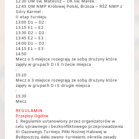
12:30 OM św. Mateusz – DK św. Marek :
12:45 OM NMP Królowej Polski, Brzoza – RŚŻ NMP z
Góry Karmel :
II etap turnieju
13:00 D1 – D2 :
13:15 E1 – E2 :
13:30 D2 – D3 :
13:45 E2 – E3 :
14:00 D1 – D3 :
14:15 E1 – E3 :
14:50
Mecz o 5 miejsce rozegrają ze sobą drużyny które
zajęły w grupach D i E trzecie miejsca
:
15:10
Mecz o 3 miejsce rozegrają ze sobą drużyny które
zajęły w grupach D i E drugie miejsca
:
15:30
Mecz
REGULAMIN
Przepisy Ogólne
1. Regulamin ustanowiony przez organizatorów w
celu sprawnego i bezkonfliktowego przeprowadzenia
XI Oazowego Turnieju Piłki Nożnej Halowej w
Bydgoszczy, dalej zwany: turniejem, określa zasady