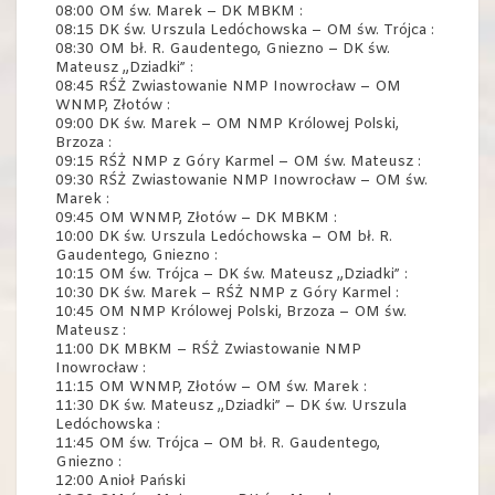
08:00 OM św. Marek – DK MBKM :
08:15 DK św. Urszula Ledóchowska – OM św. Trójca :
08:30 OM bł. R. Gaudentego, Gniezno – DK św.
Mateusz „Dziadki” :
08:45 RŚŻ Zwiastowanie NMP Inowrocław – OM
WNMP, Złotów :
09:00 DK św. Marek – OM NMP Królowej Polski,
Brzoza :
09:15 RŚŻ NMP z Góry Karmel – OM św. Mateusz :
09:30 RŚŻ Zwiastowanie NMP Inowrocław – OM św.
Marek :
09:45 OM WNMP, Złotów – DK MBKM :
10:00 DK św. Urszula Ledóchowska – OM bł. R.
Gaudentego, Gniezno :
10:15 OM św. Trójca – DK św. Mateusz „Dziadki” :
10:30 DK św. Marek – RŚŻ NMP z Góry Karmel :
10:45 OM NMP Królowej Polski, Brzoza – OM św.
Mateusz :
11:00 DK MBKM – RŚŻ Zwiastowanie NMP
Inowrocław :
11:15 OM WNMP, Złotów – OM św. Marek :
11:30 DK św. Mateusz „Dziadki” – DK św. Urszula
Ledóchowska :
11:45 OM św. Trójca – OM bł. R. Gaudentego,
Gniezno :
12:00 Anioł Pański