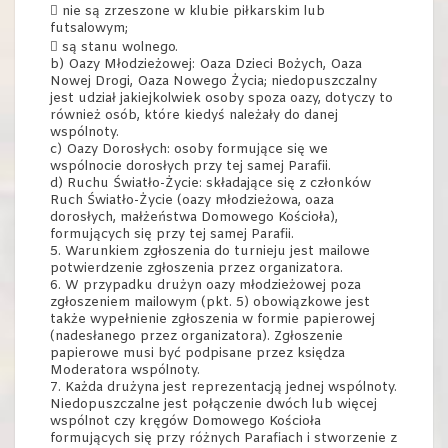
 nie są zrzeszone w klubie piłkarskim lub
futsalowym;
 są stanu wolnego.
b) Oazy Młodzieżowej: Oaza Dzieci Bożych, Oaza
Nowej Drogi, Oaza Nowego Życia; niedopuszczalny
jest udział jakiejkolwiek osoby spoza oazy, dotyczy to
również osób, które kiedyś należały do danej
wspólnoty.
c) Oazy Dorosłych: osoby formujące się we
wspólnocie dorosłych przy tej samej Parafii.
d) Ruchu Światło-Życie: składające się z członków
Ruch Światło-Życie (oazy młodzieżowa, oaza
dorosłych, małżeństwa Domowego Kościoła),
formujących się przy tej samej Parafii.
5. Warunkiem zgłoszenia do turnieju jest mailowe
potwierdzenie zgłoszenia przez organizatora.
6. W przypadku drużyn oazy młodzieżowej poza
zgłoszeniem mailowym (pkt. 5) obowiązkowe jest
także wypełnienie zgłoszenia w formie papierowej
(nadesłanego przez organizatora). Zgłoszenie
papierowe musi być podpisane przez księdza
Moderatora wspólnoty.
7. Każda drużyna jest reprezentacją jednej wspólnoty.
Niedopuszczalne jest połączenie dwóch lub więcej
wspólnot czy kręgów Domowego Kościoła
formujących się przy różnych Parafiach i stworzenie z