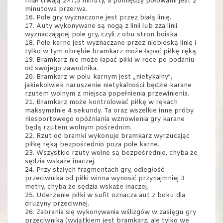
finał trwają 2×7,5 minuty, a pomiędzy połowami jest 2
minutowa przerwa.
16. Pole gry wyznaczone jest przez białą linię.
17. Auty wykonywane są nogą z linii lub zza linii
wyznaczającej pole gry, czyli z obu stron boiska.
18. Pole karne jest wyznaczane przez niebieską linię i
tylko w tym obrębie bramkarz może łapać piłkę ręką.
19. Bramkarz nie może łapać piłki w ręce po podaniu
od swojego zawodnika.
20. Bramkarz w polu karnym jest „nietykalny”,
jakiekolwiek naruszenie nietykalności będzie karane
rzutem wolnym z miejsca popełnienia przewinienia.
21. Bramkarz może kontrolować piłkę w rękach
maksymalnie 4 sekundy. Ta oraz wszelkie inne próby
niesportowego opóźniania wznowienia gry karane
będą rzutem wolnym pośrednim.
22. Rzut od bramki wykonuje bramkarz wyrzucając
piłkę ręką bezpośrednio poza pole karne.
23. Wszystkie rzuty wolne są bezpośrednie, chyba że
sędzia wskaże inaczej.
24. Przy stałych fragmentach gry, odległość
przeciwnika od piłki winna wynosić przynajmniej 3
metry, chyba że sędzia wskaże inaczej.
25. Uderzenie piłki w sufit oznacza aut z boku dla
drużyny przeciwnej.
26. Zabrania się wykonywania wślizgów w zasięgu gry
przeciwnika (wyjątkiem jest bramkarz, ale tylko we