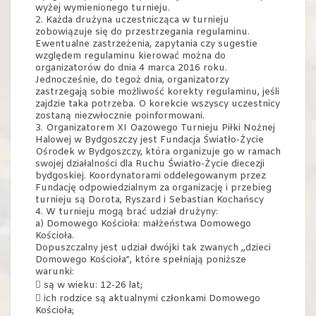
wyżej wymienionego turnieju.
2. Każda drużyna uczestnicząca w turnieju
zobowiązuje się do przestrzegania regulaminu.
Ewentualne zastrzeżenia, zapytania czy sugestie
względem regulaminu kierować można do
organizatorów do dnia 4 marca 2016 roku.
Jednocześnie, do tegoż dnia, organizatorzy
zastrzegają sobie możliwość korekty regulaminu, jeśli
zajdzie taka potrzeba. O korekcie wszyscy uczestnicy
zostaną niezwłocznie poinformowani.
3. Organizatorem XI Oazowego Turnieju Piłki Nożnej
Halowej w Bydgoszczy jest Fundacja Światło-Życie
Ośrodek w Bydgoszczy, która organizuje go w ramach
swojej działalności dla Ruchu Światło-Życie diecezji
bydgoskiej. Koordynatorami oddelegowanym przez
Fundację odpowiedzialnym za organizację i przebieg
turnieju są Dorota, Ryszard i Sebastian Kochańscy
4. W turnieju mogą brać udział drużyny:
a) Domowego Kościoła: małżeństwa Domowego
Kościoła.
Dopuszczalny jest udział dwójki tak zwanych „dzieci
Domowego Kościoła”, które spełniają poniższe
warunki:
 są w wieku: 12-26 lat;
 ich rodzice są aktualnymi członkami Domowego
Kościoła;