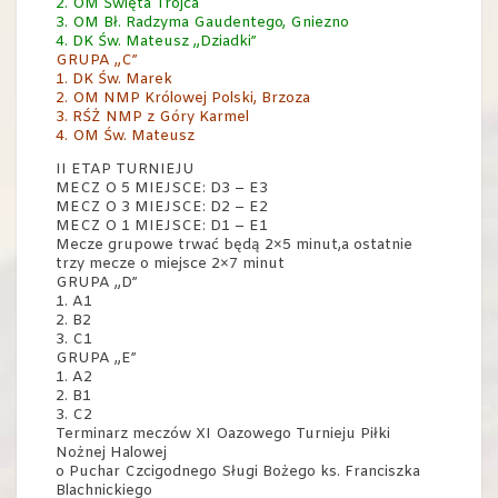
2. OM Święta Trójca
3. OM Bł. Radzyma Gaudentego, Gniezno
4. DK Św. Mateusz „Dziadki”
GRUPA „C”
1. DK Św. Marek
2. OM NMP Królowej Polski, Brzoza
3. RŚŻ NMP z Góry Karmel
4. OM Św. Mateusz
II ETAP TURNIEJU
MECZ O 5 MIEJSCE: D3 – E3
MECZ O 3 MIEJSCE: D2 – E2
MECZ O 1 MIEJSCE: D1 – E1
Mecze grupowe trwać będą 2×5 minut,a ostatnie
trzy mecze o miejsce 2×7 minut
GRUPA „D”
1. A1
2. B2
3. C1
GRUPA „E”
1. A2
2. B1
3. C2
Terminarz meczów XI Oazowego Turnieju Piłki
Nożnej Halowej
o Puchar Czcigodnego Sługi Bożego ks. Franciszka
Blachnickiego