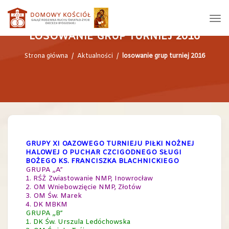
LOSOWANIE GRUP TURNIEJ 2016
Strona główna
/
Aktualności
/
losowanie grup turniej 2016
GRUPY XI OAZOWEGO TURNIEJU PIŁKI NOŻNEJ
HALOWEJ O PUCHAR CZCIGODNEGO SŁUGI
BOŻEGO KS. FRANCISZKA BLACHNICKIEGO
GRUPA „A”
1. RŚŻ Zwiastowanie NMP, Inowrocław
2. OM Wniebowzięcie NMP, Złotów
3. OM Św. Marek
4. DK MBKM
GRUPA „B”
1. DK Św. Urszula Ledóchowska