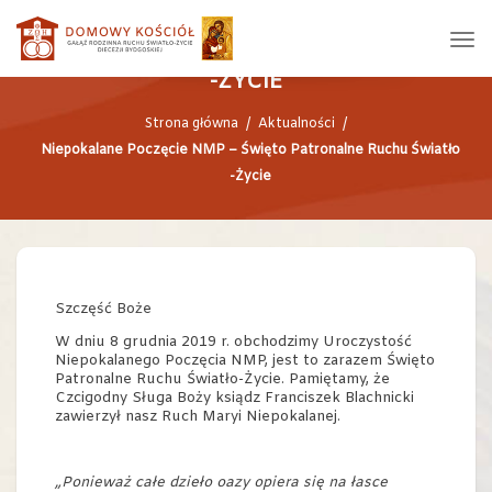
NIEPOKALANE POCZĘCIE NMP –
ŚWIĘTO PATRONALNE RUCHU ŚWIATŁO
-ŻYCIE
Strona główna
/
Aktualności
/
Niepokalane Poczęcie NMP – Święto Patronalne Ruchu Światło
-Życie
Szczęść Boże
W dniu 8 grudnia 2019 r. obchodzimy Uroczystość
Niepokalanego Poczęcia NMP, jest to zarazem Święto
Patronalne Ruchu Światło-Życie. Pamiętamy, że
Czcigodny Sługa Boży ksiądz Franciszek Blachnicki
zawierzył nasz Ruch Maryi Niepokalanej.
„Ponieważ całe dzieło oazy opiera się na łasce