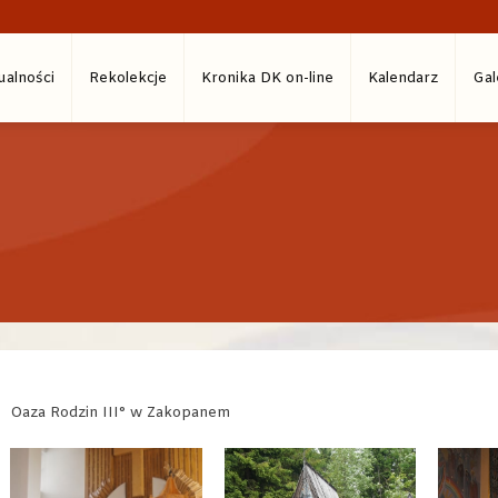
ualności
Rekolekcje
Kronika DK on-line
Kalendarz
Gal
Oaza Rodzin III° w Zakopanem