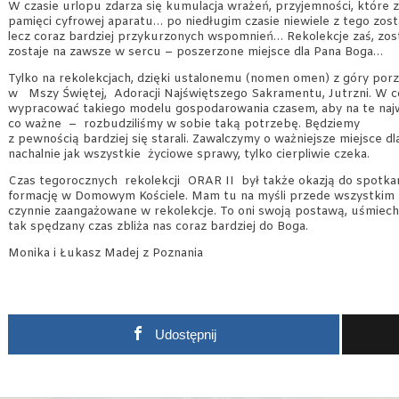
W czasie urlopu zdarza się kumulacja wrażeń, przyjemności, które
pamięci cyfrowej aparatu… po niedługim czasie niewiele z tego zos
lecz coraz bardziej przykurzonych wspomnień… Rekolekcje zaś, zost
zostaje na zawsze w sercu – poszerzone miejsce dla Pana Boga…
Tylko na rekolekcjach, dzięki ustalonemu (nomen omen) z góry por
w
Mszy Świętej,
Adoracji Najświętszego Sakramentu, Jutrzni. W c
wypracować takiego modelu gospodarowania czasem, aby na te najwa
co ważne
–
rozbudziliśmy w sobie taką potrzebę. Będziemy
z pewnością bardziej się starali. Zawalczymy o ważniejsze miejsce 
nachalnie jak wszystkie
życiowe sprawy, tylko cierpliwie czeka.
Czas tegorocznych
rekolekcji
ORAR II
był także okazją do spotkan
formację w Domowym Kościele. Mam tu na myśli przede wszystkim 
czynnie zaangażowane w rekolekcje. To oni swoją postawą, uśmiechem
tak spędzany czas zbliża nas coraz bardziej do Boga.
Monika i Łukasz Madej z Poznania
Udostępnij