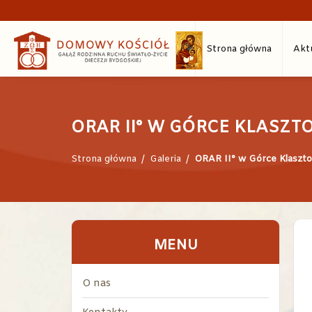
Strona główna
Akt
ORAR II° W GÓRCE KLASZT
Strona główna
/
Galeria
/
ORAR II° w Górce Klaszto
MENU
O nas