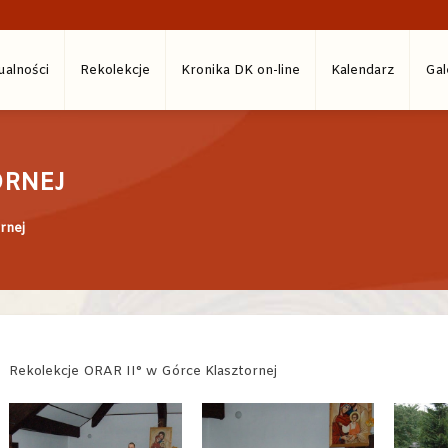
ualności
Rekolekcje
Kronika DK on-line
Kalendarz
Gal
ORNEJ
rnej
Rekolekcje ORAR II° w Górce Klasztornej