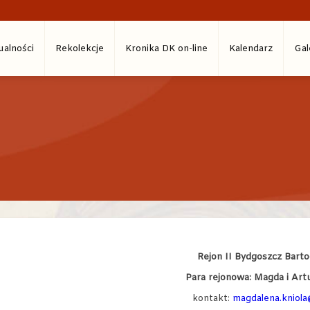
ualności
Rekolekcje
Kronika DK on-line
Kalendarz
Gal
Rejon II Bydgoszcz Barto
Para rejonowa: Magda i Artu
kontakt:
magdalena.kniola