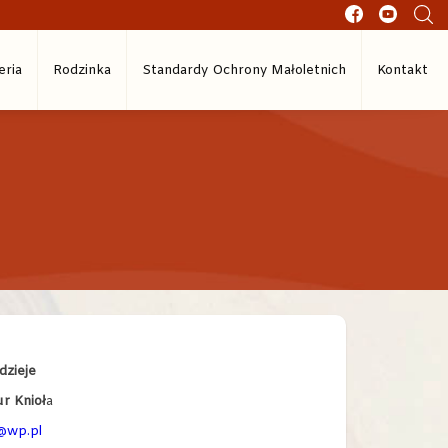
eria
Rodzinka
Standardy Ochrony Małoletnich
Kontakt
dzieje
r Knioł
a
@wp.pl