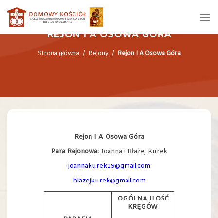
REJON I A OSOWA GÓRA
Strona główna
/
Rejony
/
Rejon I A Osowa Góra
Rejon I A Osowa Góra
Para Rejonowa:
Joanna i Błażej Kurek
joannakurek19@gmail.com
blazejkurek@gmail.com
OGÓLNA ILOŚĆ
KRĘGÓW