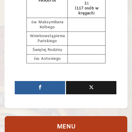
PARAFIA
1
1
(117 osób w
kręgach
)
św. Maksymiliana
Kolbego
Wniebowstąpienia
Pańskiego
Świętej Rodziny
św. Antoniego
MENU