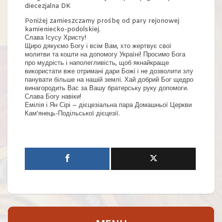
diecezjalna DK
Poniżej zamieszczamy prośbę od pary rejonowej
kamieniecko-podolskiej.
Слава Ісусу Христу!
Щиро дякуємо Богу і всім Вам, хто жертвує свої
молитви та кошти на допомогу Україні! Просимо Бога
про мудрість і наполегливість, щоб якнайкраще
використати вже отримані дари Божі і не дозволити злу
панувати більше на нашій землі. Хай добрий Бог щедро
винагородить Вас за Вашу братерську руку допомоги.
Слава Богу навіки!
Емілія і Ян Сірі – дієцезіальна пара Домашньої Церкви
Кам’янець-Подільської дієцезії.