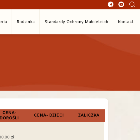
eria
Rodzinka
Standardy Ochrony Małoletnich
Kontakt
CENA-
CENA- DZIECI
ZALICZKA
DOROŚLI
0,00 zł