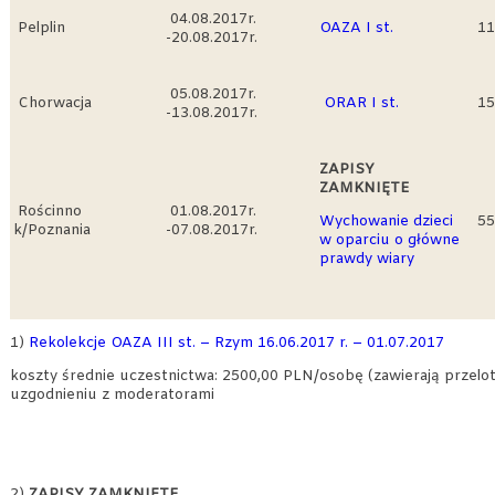
04.08.2017r.
Pelplin
OAZA I st.
11
-20.08.2017r.
05.08.2017r.
Chorwacja
ORAR I st.
15
-13.08.2017r.
ZAPISY
ZAMKNIĘTE
Rościnno
01.08.2017r.
Wychowanie dzieci
55
k/Poznania
-07.08.2017r.
w oparciu o główne
prawdy wiary
1)
Rekolekcje OAZA III st. – Rzym 16.06.2017 r. – 01.07.2017
koszty średnie uczestnictwa: 2500,00 PLN/osobę (zawierają przelo
uzgodnieniu z moderatorami
2)
ZAPISY ZAMKNIĘTE