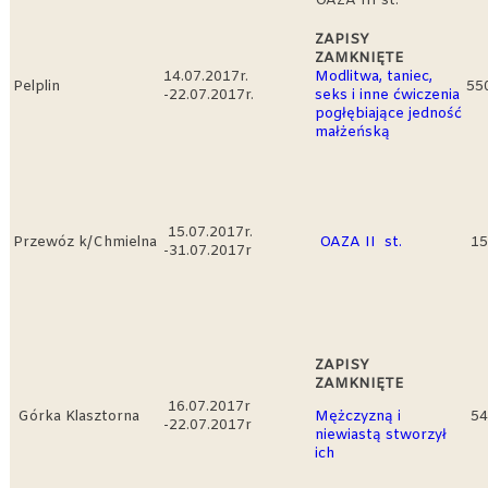
OAZA III st.
ZAPISY
ZAMKNIĘTE
14.07.2017r.
Modlitwa, taniec,
Pelplin
550
-22.07.2017r.
seks i inne ćwiczenia
pogłębiające jedność
małżeńską
15.07.2017r.
Przewóz k/Chmielna
OAZA II st.
15
-31.07.2017r
ZAPISY
ZAMKNIĘTE
16.07.2017r
Górka Klasztorna
Mężczyzną i
54
-22.07.2017r
niewiastą stworzył
ich