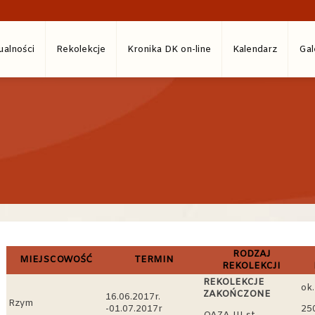
ualności
Rekolekcje
Kronika DK on-line
Kalendarz
Gal
RODZAJ
MIEJSCOWOŚĆ
TERMIN
REKOLEKCJI
REKOLEKCJE
ok.
ZAKOŃCZONE
16.06.2017r.
Rzym
-01.07.2017r
250