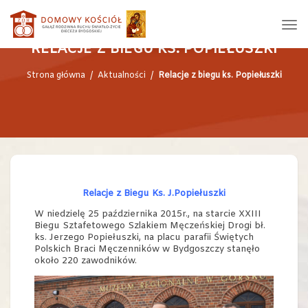
RELACJE Z BIEGU KS. POPIEŁUSZKI
Strona główna
/
Aktualności
/
Relacje z biegu ks. Popiełuszki
Relacje z Biegu Ks. J.Popiełuszki
W niedzielę 25 października 2015r., na starcie XXIII
Biegu Sztafetowego Szlakiem Męczeńskiej Drogi bł.
ks. Jerzego Popiełuszki, na placu parafii Świętych
Polskich Braci Męczenników w Bydgoszczy stanęło
około 220 zawodników.