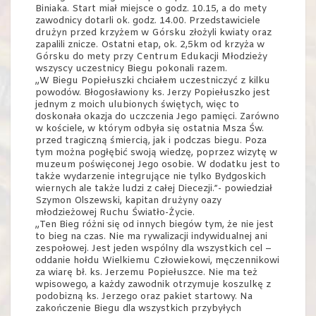
Biniaka. Start miał miejsce o godz. 10.15, a do mety
zawodnicy dotarli ok. godz. 14.00. Przedstawiciele
drużyn przed krzyżem w Górsku złożyli kwiaty oraz
zapalili znicze. Ostatni etap, ok. 2,5km od krzyża w
Górsku do mety przy Centrum Edukacji Młodzieży
wszyscy uczestnicy Biegu pokonali razem.
„W Biegu Popiełuszki chciałem uczestniczyć z kilku
powodów. Błogosławiony ks. Jerzy Popiełuszko jest
jednym z moich ulubionych świętych, więc to
doskonała okazja do uczczenia Jego pamięci. Zarówno
w kościele, w którym odbyła się ostatnia Msza Św.
przed tragiczną śmiercią, jak i podczas biegu. Poza
tym można pogłębić swoją wiedzę, poprzez wizytę w
muzeum poświęconej Jego osobie. W dodatku jest to
także wydarzenie integrujące nie tylko Bydgoskich
wiernych ale także ludzi z całej Diecezji.”- powiedział
Szymon Olszewski, kapitan drużyny oazy
młodzieżowej Ruchu Światło-Życie.
„Ten Bieg różni się od innych biegów tym, że nie jest
to bieg na czas. Nie ma rywalizacji indywidualnej ani
zespołowej. Jest jeden wspólny dla wszystkich cel –
oddanie hołdu Wielkiemu Człowiekowi, męczennikowi
za wiarę bł. ks. Jerzemu Popiełuszce. Nie ma też
wpisowego, a każdy zawodnik otrzymuje koszulkę z
podobizną ks. Jerzego oraz pakiet startowy. Na
zakończenie Biegu dla wszystkich przybyłych