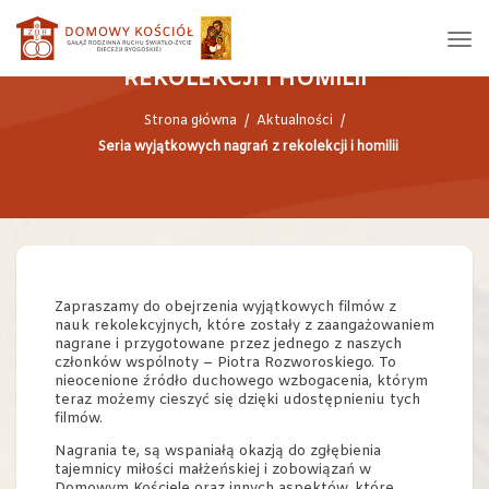
SERIA WYJĄTKOWYCH NAGRAŃ Z
REKOLEKCJI I HOMILII
Strona główna
/
Aktualności
/
Seria wyjątkowych nagrań z rekolekcji i homilii
Zapraszamy do obejrzenia wyjątkowych filmów z
nauk rekolekcyjnych, które zostały z zaangażowaniem
nagrane i przygotowane przez jednego z naszych
członków wspólnoty – Piotra Rozworoskiego. To
nieocenione źródło duchowego wzbogacenia, którym
teraz możemy cieszyć się dzięki udostępnieniu tych
filmów.
Nagrania te, są wspaniałą okazją do zgłębienia
tajemnicy miłości małżeńskiej i zobowiązań w
Domowym Kościele oraz innych aspektów, które