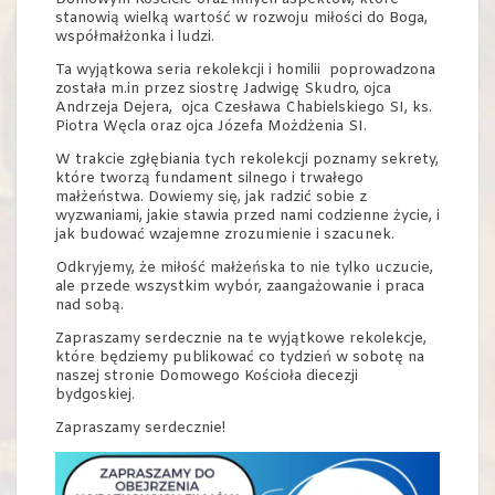
stanowią wielką wartość w rozwoju miłości do Boga,
współmałżonka i ludzi.
Ta wyjątkowa seria rekolekcji i homilii poprowadzona
została m.in przez siostrę Jadwigę Skudro, ojca
Andrzeja Dejera, ojca Czesława Chabielskiego SI, ks.
Piotra Węcla oraz ojca Józefa Możdżenia SI.
W trakcie zgłębiania tych rekolekcji poznamy sekrety,
które tworzą fundament silnego i trwałego
małżeństwa. Dowiemy się, jak radzić sobie z
wyzwaniami, jakie stawia przed nami codzienne życie, i
jak budować wzajemne zrozumienie i szacunek.
Odkryjemy, że miłość małżeńska to nie tylko uczucie,
ale przede wszystkim wybór, zaangażowanie i praca
nad sobą.
Zapraszamy serdecznie na te wyjątkowe rekolekcje,
które będziemy publikować co tydzień w sobotę na
naszej stronie Domowego Kościoła diecezji
bydgoskiej.
Zapraszamy serdecznie!