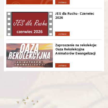
zobacz
JES dla Ruchu- Czerwiec
2026
zobacz
Zaproszenie na rekolekcje:
Oaza Rekolekcyjna
Animatorów Ewangelizacji
zobacz