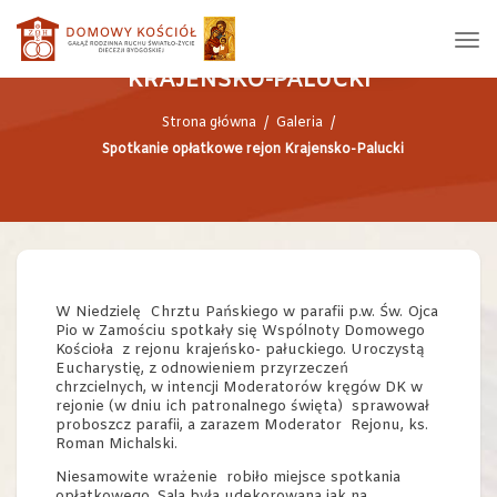
SPOTKANIE OPŁATKOWE REJON
KRAJENSKO-PALUCKI
Strona główna
/
Galeria
/
Spotkanie opłatkowe rejon Krajensko-Palucki
W Niedzielę Chrztu Pańskiego w parafii p.w. Św. Ojca
Pio w Zamościu spotkały się Wspólnoty Domowego
Kościoła z rejonu krajeńsko- pałuckiego. Uroczystą
Eucharystię, z odnowieniem przyrzeczeń
chrzcielnych, w intencji Moderatorów kręgów DK w
rejonie (w dniu ich patronalnego święta) sprawował
proboszcz parafii, a zarazem Moderator Rejonu, ks.
Roman Michalski.
Niesamowite wrażenie robiło miejsce spotkania
opłatkowego. Sala była udekorowana jak na