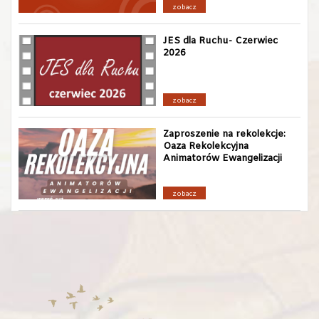
zobacz
JES dla Ruchu- Czerwiec
2026
zobacz
Zaproszenie na rekolekcje:
Oaza Rekolekcyjna
Animatorów Ewangelizacji
zobacz