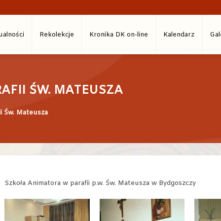
ualności
Rekolekcje
Kronika DK on-line
Kalendarz
Gal
AFII ŚW. MATEUSZA
ii Św. Mateusza
Szkoła Animatora w parafii p.w. Św. Mateusza w Bydgoszczy