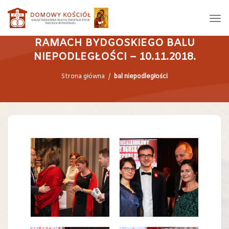
BLOK PIEŚNI PATRIOTYCZNYCH Z
PODKŁADEM GRUPY ARTYSTYCZNEJ W
RAMACH BYDGOSKIEGO BALU
NIEPODLEGŁOŚCI – 10.11.2018.
Strona główna
/
bal niepodległości