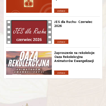
zobacz
JES dla Ruchu- Czerwiec
2026
zobacz
Zaproszenie na rekolekcje:
Oaza Rekolekcyjna
Animatorów Ewangelizacji
zobacz