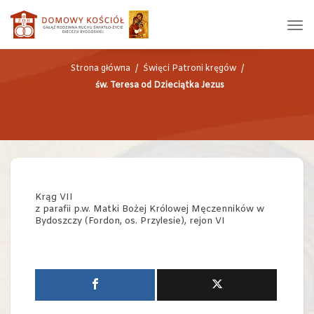
ŚW. TERESA OD DZIECIĄTKA JEZUS
Strona główna
/
Święci Patroni kręgów
/
św. Teresa od Dzieciątka Jezus
Krąg VII
z parafii p.w. Matki Bożej Królowej Męczenników w
Bydoszczy (Fordon, os. Przylesie), rejon VI