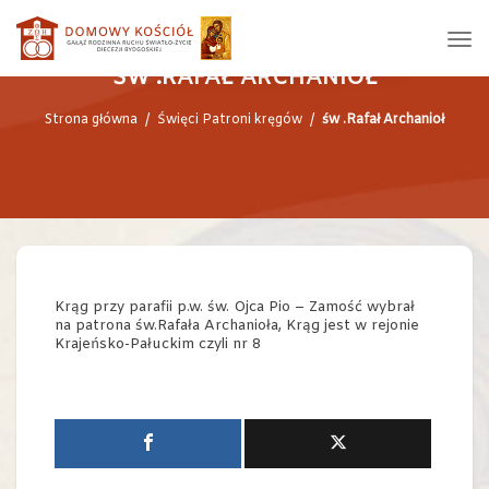
ŚW .RAFAŁ ARCHANIOŁ
Strona główna
/
Święci Patroni kręgów
/
św .Rafał Archanioł
Krąg przy parafii p.w. św. Ojca Pio – Zamość wybrał
na patrona św.Rafała Archanioła, Krąg jest w rejonie
Krajeńsko-Pałuckim czyli nr 8