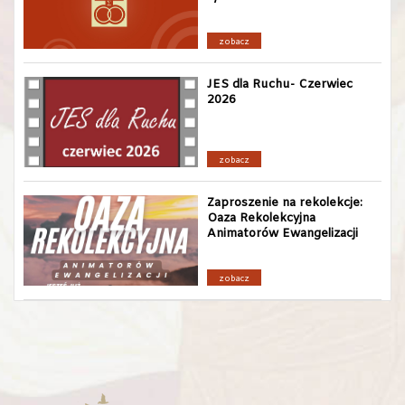
zobacz
JES dla Ruchu- Czerwiec
2026
zobacz
Zaproszenie na rekolekcje:
Oaza Rekolekcyjna
Animatorów Ewangelizacji
zobacz