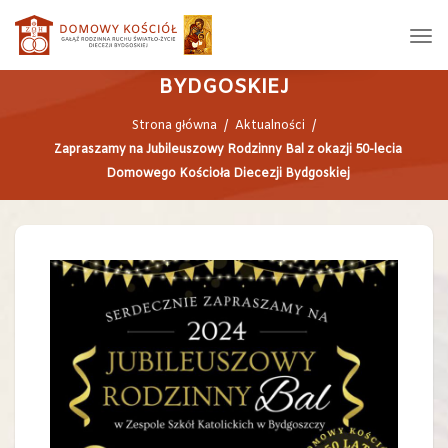
ZAPRASZAMY NA JUBILEUSZOWY
RODZINNY BAL Z OKAZJI 50-LECIA
DOMOWEGO KOŚCIOŁA DIECEZJI
BYDGOSKIEJ
Strona główna
/
Aktualności
/
Zapraszamy na Jubileuszowy Rodzinny Bal z okazji 50-lecia
Domowego Kościoła Diecezji Bydgoskiej