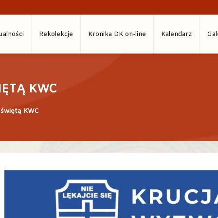
ualności
Rekolekcje
Kronika DK on-line
Kalendarz
Gal
IĘTĄ KWC
 świętą KWC