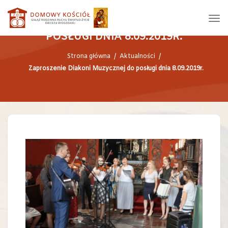
ZAPROSZENIE DIAKONI MUZYCZNEJ DO
POSŁUGI DNIA 8.09.2019R.
Strona główna
/
Aktualności
/
Zaproszenie Diakoni Muzycznej do posługi dnia 8.09.2019r.