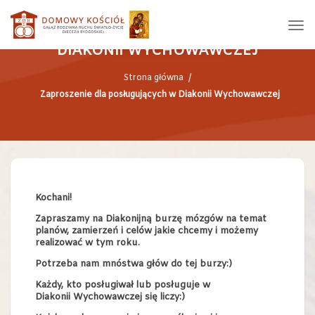
ZAPROSZENIE DLA POSŁUGUJĄCYCH W
DIAKONII WYCHOWAWCZEJ
Strona główna
/
Zaproszenie dla posługujących w Diakonii Wychowawczej
Kochani!
Zapraszamy na Diakonijną burzę mózgów na temat
planów, zamierzeń i celów jakie chcemy i możemy
realizować w tym roku.
Potrzeba nam mnóstwa głów do tej burzy:)
Każdy, kto posługiwał lub posługuje w
D
iakonii
Wychowawczej się liczy:)