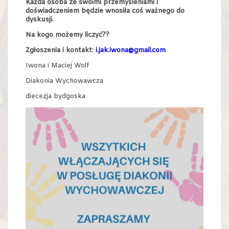
Każda osoba ze swoimi przemyśleniami i
doświadczeniem będzie wnosiła coś ważnego do
dyskusji.
Na kogo możemy liczyć??
Zgłoszenia i kontakt:
i.jak.iwona@gmail.com
Iwona i Maciej Wolf
Diakonia Wychowawcza
diecezja bydgoska