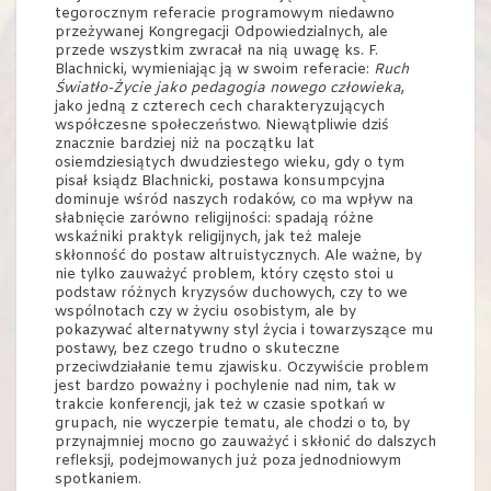
tegorocznym referacie programowym niedawno
przeżywanej Kongregacji Odpowiedzialnych, ale
przede wszystkim zwracał na nią uwagę ks. F.
Blachnicki, wymieniając ją w swoim referacie:
Ruch
Światło-Życie jako pedagogia nowego człowieka
,
jako jedną z czterech cech charakteryzujących
współczesne społeczeństwo. Niewątpliwie dziś
znacznie bardziej niż na początku lat
osiemdziesiątych dwudziestego wieku, gdy o tym
pisał ksiądz Blachnicki, postawa konsumpcyjna
dominuje wśród naszych rodaków, co ma wpływ na
słabnięcie zarówno religijności: spadają różne
wskaźniki praktyk religijnych, jak też maleje
skłonność do postaw altruistycznych. Ale ważne, by
nie tylko zauważyć problem, który często stoi u
podstaw różnych kryzysów duchowych, czy to we
wspólnotach czy w życiu osobistym, ale by
pokazywać alternatywny styl życia i towarzyszące mu
postawy, bez czego trudno o skuteczne
przeciwdziałanie temu zjawisku. Oczywiście problem
jest bardzo poważny i pochylenie nad nim, tak w
trakcie konferencji, jak też w czasie spotkań w
grupach, nie wyczerpie tematu, ale chodzi o to, by
przynajmniej mocno go zauważyć i skłonić do dalszych
refleksji, podejmowanych już poza jednodniowym
spotkaniem.