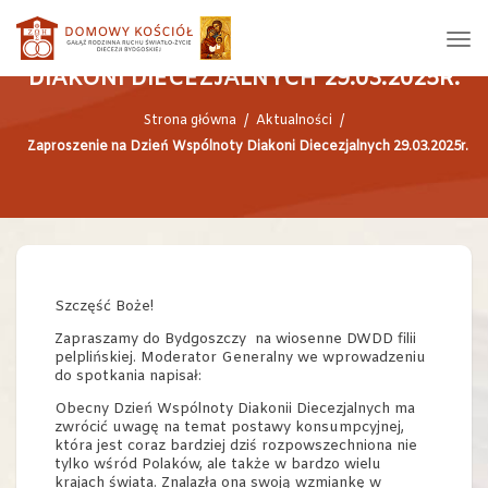
ZAPROSZENIE NA DZIEŃ WSPÓLNOTY
DIAKONI DIECEZJALNYCH 29.03.2025R.
Strona główna
/
Aktualności
/
Zaproszenie na Dzień Wspólnoty Diakoni Diecezjalnych 29.03.2025r.
Szczęść Boże!
Zapraszamy do Bydgoszczy na wiosenne DWDD filii
pelplińskiej. Moderator Generalny we wprowadzeniu
do spotkania napisał:
Obecny Dzień Wspólnoty Diakonii Diecezjalnych ma
zwrócić uwagę na temat postawy konsumpcyjnej,
która jest coraz bardziej dziś rozpowszechniona nie
tylko wśród Polaków, ale także w bardzo wielu
krajach świata. Znalazła ona swoją wzmiankę w