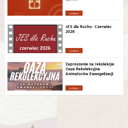
zobacz
JES dla Ruchu- Czerwiec
2026
zobacz
Zaproszenie na rekolekcje:
Oaza Rekolekcyjna
Animatorów Ewangelizacji
zobacz