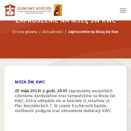
ZAPROSZENIE NA MSZĘ ŚW KWC
Strona główna
/
Aktualności
/
zaproszenie na Mszę św Kwc
MSZA ŚW. KWC
20 maja 2013r o godz. 18.00
zapraszamy wszystkich
członków, kandydatów oraz sympatyków na Mszę św.
KWC, która odbędzie sie w kościele O Jezuitów ul.
Plac Koscieleckich 7. W czasie Eucharystii będzie
możliwość podjęcia oraz odnowienia deklaracji KWC.