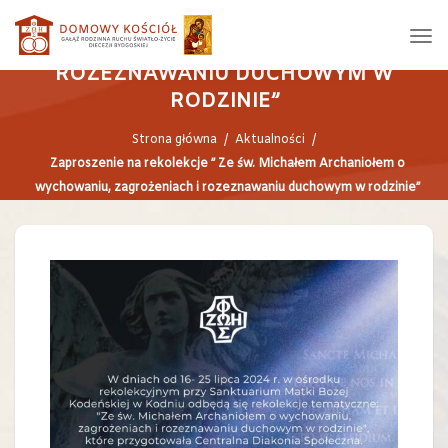
MICHAŁEM ARCHANIOŁEM O
WYCHOWANIU, ZAGROŻENIACH I
ROZEZNAWANIU DUCHOWYM W
RODZINIE”
Strona główna
/
Aktualności
/
Zaproszenie na rekolekcje ” Ze św. Michałem Archaniołem o
wychowaniu, zagrożeniach i rozeznawaniu duchowym w rodzinie”