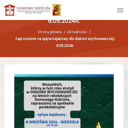
ZAPROSZENIE NA SPŁYW KAJAKOWY
DLA DIAKONI WYCHOWAWCZEJ-
8.09.2024R.
Strona główna
/
Aktualności
/
Zaproszenie na spływ kajakowy dla diakoni wychowawczej-
8.09.2024r.