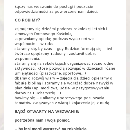
Łączy nas wezwanie do posługi i poczucie
odpowiedzialności za powierzone nam dzieci.
CO ROBIMY?
zajmujemy się dziećmi podczas rekolekcji letnich i
zimowych Domowego Kościoła,
zapewniamy opiekę podczas wydarzeń we
wspólnocie – w roku
staramy się, by czas – gdy Rodzice formują się – był
twórczo spędzony, radosny i zostawił dobre
wspomnienia,
staramy się na rekolekcjach organizować różnorodne
aktywności, które pozwolą rozwijać w dzieciach różne
umiejętności (plastyczne, sportowe…)
dbamy o rozwój wiary – zajęcia dla dzieci opieramy o
fabułę biblijną i staramy się wdrażać dobre nawyki w
plan dnia (np. modlitwa, udział w przygotowywaniu
darów na Eucharystię …)
bawimy się – unikamy uporczywego poruszania
tematów związanych z wiarą i kojarzenia jej z nudą.
BĄDŹ OTWARTY NA WEZWANIE:
potrzebna nam Twoja pomoc,
– by inni mogli wyruszyć na rekolekcje,