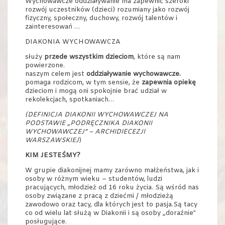
Wychowawcze oddziaływanie ma zapewnić szeroki
rozwój uczestników (dzieci) rozumiany jako rozwój
fizyczny, społeczny, duchowy, rozwój talentów i
zainteresowań …
DIAKONIA WYCHOWAWCZA
służy
przede wszystkim dzieciom
, które są nam
powierzone.
naszym celem jest
oddziaływanie wychowawcze.
pomaga rodzicom, w tym sensie, że
zapewnia opiekę
dzieciom i mogą oni spokojnie brać udział w
rekolekcjach, spotkaniach…
(DEFINICJA DIAKONII WYCHOWAWCZEJ NA
PODSTAWIE „PODRĘCZNIKA DIAKONII
WYCHOWAWCZEJ” – ARCHIDIECEZJI
WARSZAWSKIEJ
)
KIM JESTEŚMY?
W grupie diakonijnej mamy zarówno małżeństwa, jak i
osoby w różnym wieku – studentów, ludzi
pracujących, młodzież od 16 roku życia. Są wśród nas
osoby związane z pracą z dziećmi / młodzieżą
zawodowo oraz tacy, dla których jest to pasja.Są tacy
co od wielu lat służą w Diakonii i są osoby „doraźnie”
posługujące.