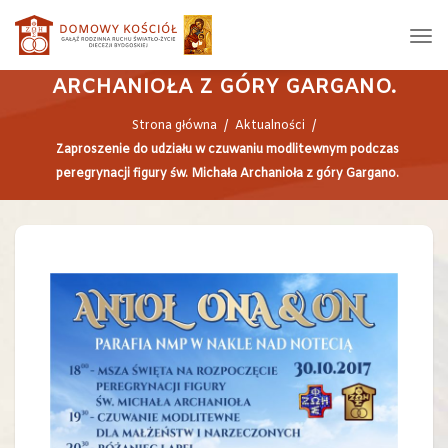
ZAPROSZENIE DO UDZIAŁU W
CZUWANIU MODLITEWNYM PODCZAS
PEREGRYNACJI FIGURY ŚW. MICHAŁA
ARCHANIOŁA Z GÓRY GARGANO.
Strona główna
/
Aktualności
/
Zaproszenie do udziału w czuwaniu modlitewnym podczas
peregrynacji figury św. Michała Archanioła z góry Gargano.