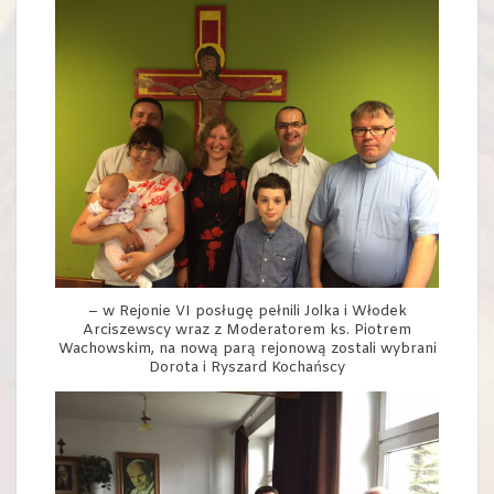
– w Rejonie VI posługę pełnili Jolka i Włodek
Arciszewscy wraz z Moderatorem ks. Piotrem
Wachowskim, na nową parą rejonową zostali wybrani
Dorota i Ryszard Kochańscy