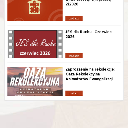
2/2026
zobacz
JES dla Ruchu- Czerwiec
2026
zobacz
Zaproszenie na rekolekcje:
Oaza Rekolekcyjna
Animatorów Ewangelizacji
zobacz