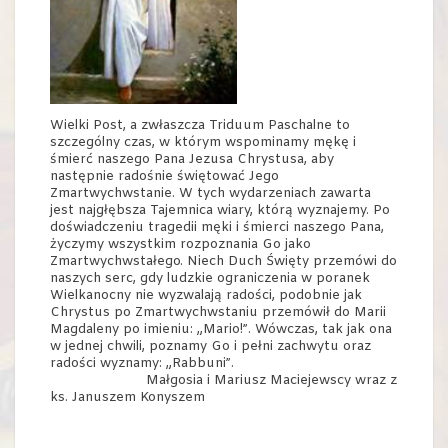
Wielki Post, a zwłaszcza Triduum Paschalne to
szczególny czas, w którym wspominamy mękę i
śmierć naszego Pana Jezusa Chrystusa, aby
następnie radośnie świętować Jego
Zmartwychwstanie. W tych wydarzeniach zawarta
jest najgłębsza Tajemnica wiary, którą wyznajemy. Po
doświadczeniu tragedii męki i śmierci naszego Pana,
życzymy wszystkim rozpoznania Go jako
Zmartwychwstałego. Niech Duch Święty przemówi do
naszych serc, gdy ludzkie ograniczenia w poranek
Wielkanocny nie wyzwalają radości, podobnie jak
Chrystus po Zmartwychwstaniu przemówił do Marii
Magdaleny po imieniu: „Mario!”. Wówczas, tak jak ona
w jednej chwili, poznamy Go i pełni zachwytu oraz
radości wyznamy: „Rabbuni”.
Małgosia i Mariusz Maciejewscy wraz z
ks. Januszem Konyszem