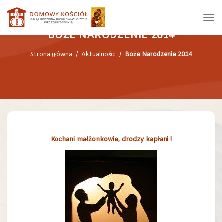
BOŻE NARODZENIE 2014
Strona główna
/
Aktualności
/
Boże Narodzenie 2014
Kochani małżonkowie, drodzy kapłani !