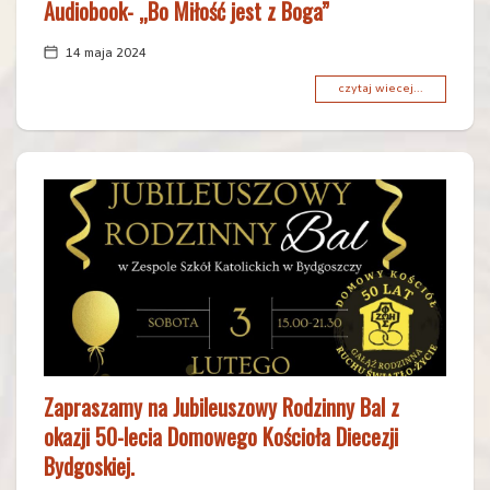
Audiobook- „Bo Miłość jest z Boga”
14 maja 2024
czytaj wiecej...
Zapraszamy na Jubileuszowy Rodzinny Bal z
okazji 50-lecia Domowego Kościoła Diecezji
Bydgoskiej.