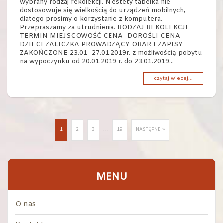
wybrany rodzaj rekolekcji. Niestety tabelka nie
dostosowuje się wielkością do urządzeń mobilnych,
dlatego prosimy o korzystanie z komputera.
Przepraszamy za utrudnienia. RODZAJ REKOLEKCJI
TERMIN MIEJSCOWOŚĆ CENA- DOROŚLI CENA-
DZIECI ZALICZKA PROWADZĄCY ORAR I ZAPISY
ZAKOŃCZONE 23.01- 27.01.2019r. z możliwością pobytu
na wypoczynku od 20.01.2019 r. do 23.01.2019...
czytaj wiecej...
…
1
2
3
19
NASTĘPNE »
MENU
O nas