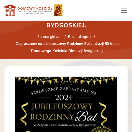
ZAPRASZAMY NA JUBILEUSZOWY
RODZINNY BAL Z OKAZJI 50-LECIA
DOMOWEGO KOŚCIOŁA DIECEZJI
BYDGOSKIEJ.
Strona główna
/
Bez kategorii
/
Zapraszamy na Jubileuszowy Rodzinny Bal z okazji 50-lecia
Domowego Kościoła Diecezji Bydgoskiej.