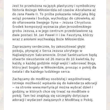
Jest to przełożona na język plastyczny i symboliczny
historia Bożego Miłosierdzia od czasów Abrahama aż
do Jana Pawła II. To próba pokazania relacji jaką Bóg
wciąż ponawia i buduje, wychodząc do człowieka, aż
do ofiarowania Swojego Syna – Jezusa Chrystusa.
Środek kompozycji wyznacza plan jerozolimskiego
grobu Jezusa, a w jego centrum przedstawione są
dwie postaci: bł. Jan Paweł II i św. Faustyna, którzy
wraz z aniołami wychwalają Boże Miłosierdzie.
Zapraszamy serdecznie, by zakosztować głębi
pokoju, płynącej z Serca Jezusa ukrytego w
Najświętszym Sakramencie. Drzwi Sanktuarium będą
otwarte nieustannie od 26 marca do 10 kwietnia, by
każdy, o każdej godzinie mógł wejść i adorować Boga,
który jest bogaty w Miłosierdzie, prosząc o pokój dla
świata i dla każdego ludzkiego serca.
Zachęcamy do modlitwy osobistej i wspólnotowej.
Istnieje możliwość wpisania się do kalendarza adoracji
– na stronie www.martyria.pl można wybrać dzień i
godziny, w których chce się trwać na modlitwie o
pokój. Tam też znajdują się szczegóły dotyczące
adoracji i wydarzeń związanych z Modlitwą o Pokój.