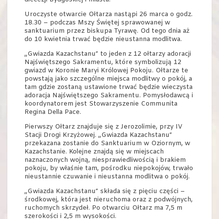
Uroczyste otwarcie Ołtarza nastąpi 26 marca o godz.
18.30 – podczas Mszy Świętej sprawowanej w
sanktuarium przez biskupa Tyrawę. Od tego dnia aż
do 10 kwietnia trwać będzie nieustanna modlitwa.
„Gwiazda Kazachstanu” to jeden z 12 ołtarzy adoracji
Najświętszego Sakramentu, które symbolizują 12
gwiazd w Koronie Maryi Królowej Pokoju. Ołtarze te
powstają jako szczególne miejsca modlitwy o pokój, a
tam gdzie zostaną ustawione trwać będzie wieczysta
adoracja Najświętszego Sakramentu. Pomysłodawcą i
koordynatorem jest Stowarzyszenie Communita
Regina Della Pace.
Pierwszy Ołtarz znajduje się z Jerozolimie, przy IV
Stacji Drogi Krzyżowej. „Gwiazda Kazachstanu”
przekazana zostanie do Sanktuarium w Oziornym, w
Kazachstanie. Kolejne znajdą się w miejscach
naznaczonych wojną, niesprawiedliwością i brakiem
pokoju, by właśnie tam, pośrodku niepokojów, trwało
nieustannie czuwanie i nieustanna modlitwa o pokój.
„Gwiazda Kazachstanu” składa się z pięciu części –
środkowej, która jest nieruchoma oraz z podwójnych,
ruchomych skrzydeł. Po otwarciu Ołtarz ma 7,5 m
szerokości i 2,5 m wysokości.