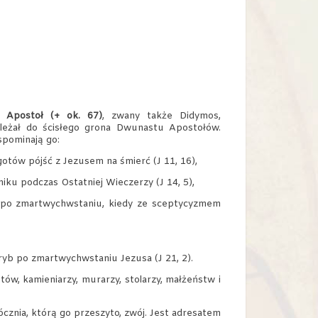
 Apostoł (+ ok. 67)
, zwany także Didymos,
należał do ścisłego grona Dwunastu Apostołów.
pominają go:
 gotów pójść z Jezusem na śmierć (J 11, 16),
iku podczas Ostatniej Wieczerzy (J 14, 5),
 po zmartwychwstaniu, kiedy ze sceptycyzmem
yb po zmartwychwstaniu Jezusa (J 21, 2).
ów, kamieniarzy, murarzy, stolarzy, małżeństw i
łócznia, którą go przeszyto, zwój. Jest adresatem