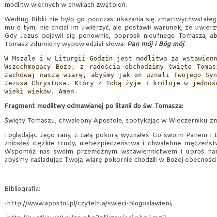
modlitw wiernych w chwilach zwątpień.
Według Biblii nie było go podczas ukazania się zmartwychwstałe
mu o tym, nie chciał im uwierzyć, ale postawił warunek, że uwierz
Gdy Jezus pojawił się ponownie, poprosił nieufnego Tomasza, ab
Tomasz zdumiony wypowiedział słowa:
Pan mój i Bóg mój
.
W Mszale i w Liturgii Godzin jest modlitwa za wstawien
Wszechmogący Boże, z radością obchodzimy święto Tomas
zachowaj naszą wiarę, abyśmy jak on uznali Twojego Sy
Jezusa Chrystusa. Który z Tobą żyje i króluje w jednoś
wieki wieków. Amen.
Fragment modlitwy odmawianej po litanii do św. Tomasza:
Święty Tomaszu, chwalebny Apostole, spotykając w Wieczerniku 
i oglądając Jego rany, z całą pokorą wyznałeś Go swoim Panem i 
zniosłeś ciężkie trudy, niebezpieczeństwa i chwalebne męczeńs
Wspomóż nas swoim przemożnym wstawiennictwem i uproś nam ł
abyśmy naśladując Twoją wiarę pokornie chodzili w Bożej obecności i
Bibliografia:
-http://www.apostol.pl/czytelnia/swieci-blogoslawieni,