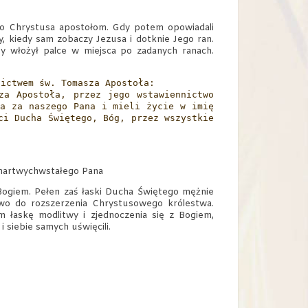
go Chrystusa apostołom. Gdy potem opowiadali
y, kiedy sam zobaczy Jezusa i dotknie Jego ran.
y włożył palce w miejsca po zadanych ranach.
nictwem św. Tomasza Apostoła:
za Apostoła, przez jego wstawiennictwo
na za naszego Pana i mieli życie w imię
ci Ducha Świętego, Bóg, przez wszystkie
zmartwychwstałego Pana
Bogiem. Pełen zaś łaski Ducha Świętego mężnie
two do rozszerzenia Chrystusowego królestwa.
askę modlitwy i zjednoczenia się z Bogiem,
 siebie samych uświęcili.