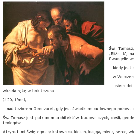
Św. Tomasz,
„Bliźniak”, 
Ewangelie ws
– kiedy jest
– w Wieczern
– osiem dni
wkłada rękę w bok Jezusa
(J 20, 19nn),
– nad Jeziorem Genezaret, gdy jest świadkiem cudownego połowu r
Św. Tomasz jest patronem architektów, budowniczych, cieśli, geodet
teologów.
Atrybutami Świętego są: kątownica, kielich, księga, miecz, serce, w