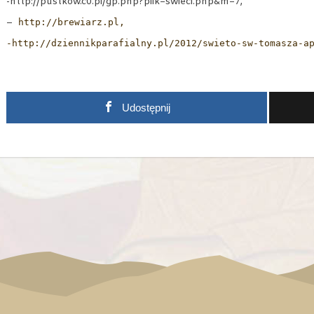
-http://pustkow.c0.pl/gp.php?plik=swieci.php&m=7,
–
http://brewiarz.pl,
-
http://dziennikparafialny.pl/2012/swieto-sw-tomasza-a
Udostępnij