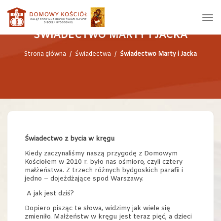
ŚWIADECTWO MARTY I JACKA
Strona główna
/
Świadectwa
/
Świadectwo Marty i Jacka
Świadectwo z bycia w kręgu
Kiedy zaczynaliśmy naszą przygodę z Domowym
Kościołem w 2010 r. było nas ośmioro, czyli cztery
małżeństwa. Z trzech różnych bydgoskich parafii i
jedno – dojeżdżające spod Warszawy.
A jak jest dziś?
Dopiero pisząc te słowa, widzimy jak wiele się
zmieniło. Małżeństw w kręgu jest teraz pięć, a dzieci