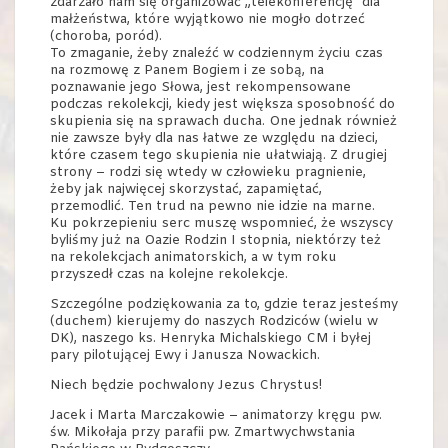
zdarzało nam się organizować „telekonferencję” dla
małżeństwa, które wyjątkowo nie mogło dotrzeć
(choroba, poród).
To zmaganie, żeby znaleźć w codziennym życiu czas
na rozmowę z Panem Bogiem i ze sobą, na
poznawanie jego Słowa, jest rekompensowane
podczas rekolekcji, kiedy jest większa sposobność do
skupienia się na sprawach ducha. One jednak również
nie zawsze były dla nas łatwe ze względu na dzieci,
które czasem tego skupienia nie ułatwiają. Z drugiej
strony – rodzi się wtedy w człowieku pragnienie,
żeby jak najwięcej skorzystać, zapamiętać,
przemodlić. Ten trud na pewno nie idzie na marne.
Ku pokrzepieniu serc muszę wspomnieć, że wszyscy
byliśmy już na Oazie Rodzin I stopnia, niektórzy też
na rekolekcjach animatorskich, a w tym roku
przyszedł czas na kolejne rekolekcje.
Szczególne podziękowania za to, gdzie teraz jesteśmy
(duchem) kierujemy do naszych Rodziców (wielu w
DK), naszego ks. Henryka Michalskiego CM i byłej
pary pilotującej Ewy i Janusza Nowackich.
Niech będzie pochwalony Jezus Chrystus!
Jacek i Marta Marczakowie – animatorzy kręgu pw.
św. Mikołaja przy parafii pw. Zmartwychwstania