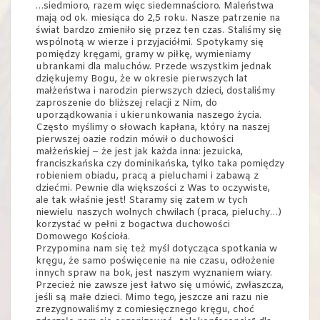
…siedmioro, razem więc siedemnaścioro. Maleństwa
mają od ok. miesiąca do 2,5 roku. Nasze patrzenie na
świat bardzo zmieniło się przez ten czas. Staliśmy się
wspólnotą w wierze i przyjaciółmi. Spotykamy się
pomiędzy kręgami, gramy w piłkę, wymieniamy
ubrankami dla maluchów. Przede wszystkim jednak
dziękujemy Bogu, że w okresie pierwszych lat
małżeństwa i narodzin pierwszych dzieci, dostaliśmy
zaproszenie do bliższej relacji z Nim, do
uporządkowania i ukierunkowania naszego życia.
Często myślimy o słowach kapłana, który na naszej
pierwszej oazie rodzin mówił o duchowości
małżeńskiej – że jest jak każda inna: jezuicka,
franciszkańska czy dominikańska, tylko taka pomiędzy
robieniem obiadu, pracą a pieluchami i zabawą z
dziećmi. Pewnie dla większości z Was to oczywiste,
ale tak właśnie jest! Staramy się zatem w tych
niewielu naszych wolnych chwilach (praca, pieluchy…)
korzystać w pełni z bogactwa duchowości
Domowego Kościoła.
Przypomina nam się też myśl dotycząca spotkania w
kręgu, że samo poświęcenie na nie czasu, odłożenie
innych spraw na bok, jest naszym wyznaniem wiary.
Przecież nie zawsze jest łatwo się umówić, zwłaszcza,
jeśli są małe dzieci. Mimo tego, jeszcze ani razu nie
zrezygnowaliśmy z comiesięcznego kręgu, choć